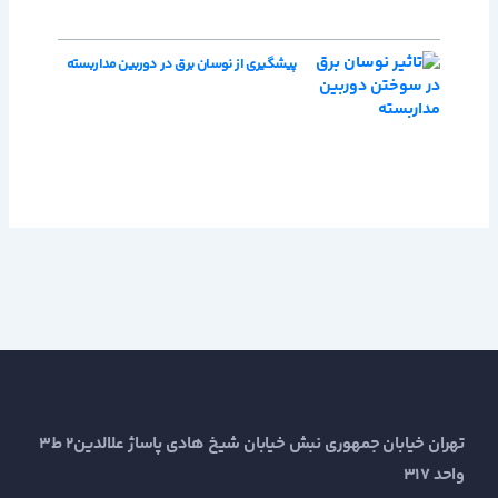
پیشگیری از نوسان برق در دوربین مداربسته
تهران خیابان جمهوری نبش خیابان شیخ هادی پاساژ علالدین2 ط3
واحد 317