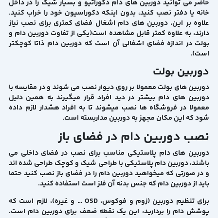
حاضر می توانید دوربین های دام دکوراتیو و بسیار شیک را در داخل
خانه یا دفتر نصب کنید، بدون اینکه دکوراسیون خود را خراب کنید.
علاوه بر این، دوربین های دام اشغال فضای کمتری برای نصب نیاز
دارند، به علاوه کمتر قابل مشاهده است(یکی از تفاوت دوربین دام و
بولت در اندازه فضای اشغالی آن است که دوربین دام ذاتا کوچکتر
است).
دوربین بولت
دوربین های بولت معمولا بر روی دیوار نصب می شوند و در مقایسه با
دوربین های دام بیشتر در دید افراد قرار میگیرند به همین دلیل
معمولا در فروشگاه ها نصب میشوند تا به افراد هشدار لازم داده
شود که این مکان مجهز به دوربین مداربسته است.
نصب دوربین دام در فضای باز
دوربین های دام پلاستیکی مناسب برای نصب در فضای داخلی می
باشند، دوربین دام پلاستیکی با طراحی شیک و کوچک طراحی شده اند
و در صورتی که میخواهید دوربین دام را در فضای باز نصب کنید حتما
باید از دوربین دام که جنس بدنه آن فلز است استفاده کنید.
برای تنظیم دوربین (زوم و فوکوس، OSD … و غیره)، لازم است که
پوشش دام را بردارید، این یک نقطه ضعف برای دوربین دام است.