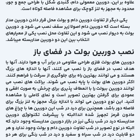
علاوه بر این، دوربین معمولی دام، گنبدی شکل با طراحی جمع و جور،
محدود به مجهز به لنز کوچک برای مشاهده فاصله کوتاه است.
یکی دیگر از تفاوت دوربین دام و بولت محل قرار دادن دوربین مدار
بسته است که دوربین دام اصولا زیر سقف نصب می شود و. دوربین
بولت به دیوار نصب می شود و این تفاوت محل نصب یکی از معیارهای
انتخاب بین این دو دوربین مداربسته میباشد.
نصب دوربین بولت در فضای باز
دوربین های بولت فلزی طراحی مقاومی در برابر آب و هوا دارند. آنها با
هدف نصب در فضای باز را نصب می کنند، آنها با اندازه های بزرگ
هستند و می توانند بهترین راه برای جلوگیری از سرقت را فراهم کنند.
اکثر دوربین های بولت با پایه نصب می شوند. براکت های نصب می
توانند دوربین ببولت را با انعطاف پذیری برای چرخش به صورت افقی و
عمودی برای گرفتن بهترین تصویر است و نمای کاملی را مشاهده
کنید. این نوع دوربین می تواند با اندازه بزرگ مجهز به لنز بزرگ برای
فاصله دور باشد، همچنین برای دید در شب این دوربین ها با چراغ های
مادون قرمز تجهیز شده اند(البته با پیشرفت تکنولوژی دوربین
مداربسته دید در شب رنگی نیز در بازار دوربین مداربسته وجود دارد که
البته در نوع تصویر در شب تفاوت دوربین دام و بولت وجود ندارد و هر
دو قابلیت دید در شب سیاه و سفید و دید در شب رنگی برای هر دو