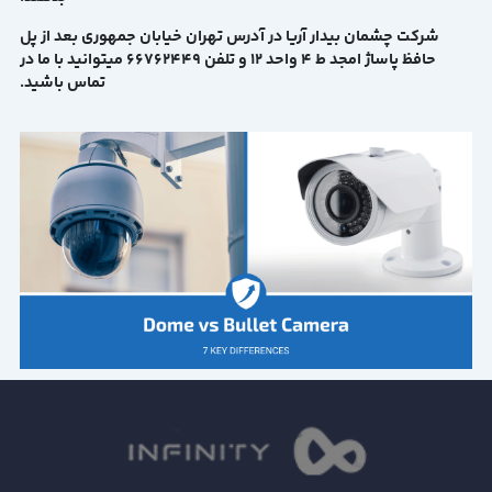
شرکت چشمان بیدار آریا در آدرس تهران خیابان جمهوری بعد از پل
حافظ پاساژ امجد ط 4 واحد 12 و تلفن 66762449 میتوانید با ما در
تماس باشید.