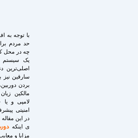
با توجه به ا
حد مردم برا
چه در محل کا
یک سیستم ا
اصلی‌ترین دغ
سارقین نیز با
بردن دوربین‌
مالکین زیان 
امنیتی پیشرف
در این مقاله
دورب
ی اینکه
مزایا و معایب