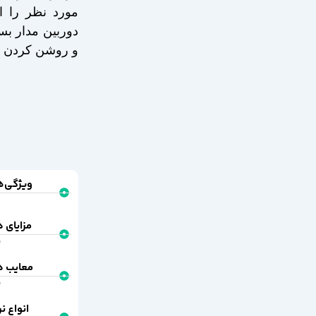
مورد نظر را از
دوربین مدار بس
و روشن کردن از
ویژگی‌ه
مزایای د
ب
معایب د
ب
انواع ن