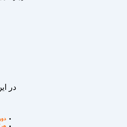
در ای
دور
هر آ