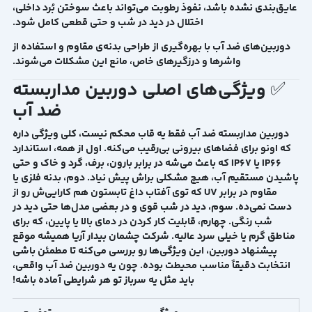
عایق‌بندی نشده باشد،
نفوذ رطوبت
می‌تواند باعث سوختن بُرد داخلی،
اختلال در دید در شب و حتی قطعی کامل شود.
دوربین‌های ضد آب
با بهره‌گیری از طراحی بدنه‌ی مقاوم و استفاده از
واشرها و درزگیرهای خاص، مانع این مشکلات می‌شوند.
✅ ویژگی‌های اصلی دوربین مداربسته
ضد آب
دوربین مداربسته ضد آب فقط یه قاب محکم نیست، کلی ویژگی داره
که اونو برای فضاهای بیرونی بی‌رقیب می‌کنه. اول از همه، استاندارد
IP66 یا IP67 که باعث می‌شه در برابر بارون، برف، گرد و خاک و حتی
پاشیدن مستقیم آب، هیچ مشکلی براش پیش نیاد. دوم، بدنه فلزی یا
مقاوم در برابر UV که توی آفتاب داغ تابستون هم کارایی‌ش رو از
دست نمی‌ده. سوم، دید در شب قوی و در بعضی مدل‌ها حتی دید در
شب رنگی. چهارم، قابلیت کار کردن در دمای بالا یا پایین، که برای
مناطق گرم یا خیلی سرد عالیه. شرکت
چشمان بیدار آریا
همیشه موقع
پیشنهاد دوربین، این ویژگی‌ها رو بررسی می‌کنه تا مطمئن باشی
انتخابت دقیقاً مناسب محیطت بوده. چون یه دوربین ضد آب واقعی،
باید مثل یه سرباز تو هر شرایطی آماده باشه!