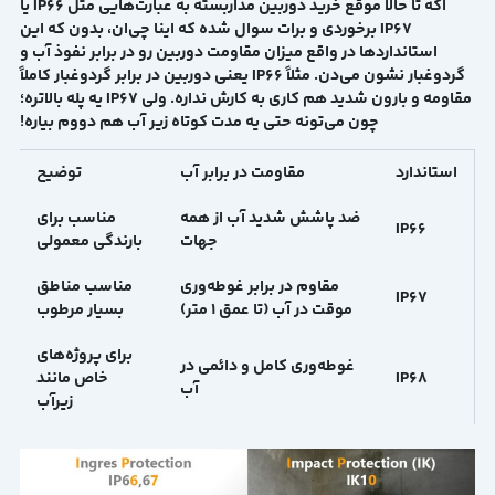
اگه تا حالا موقع خرید دوربین مداربسته به عبارت‌هایی مثل IP66 یا
IP67 برخوردی و برات سوال شده که اینا چی‌ان، بدون که این
استانداردها در واقع میزان مقاومت دوربین رو در برابر نفوذ آب و
گردوغبار نشون می‌دن. مثلاً IP66 یعنی دوربین در برابر گردوغبار کاملاً
مقاومه و بارون شدید هم کاری به کارش نداره. ولی IP67 یه پله بالاتره؛
چون می‌تونه حتی یه مدت کوتاه زیر آب هم دووم بیاره!
استاندارد
مقاومت در برابر آب
توضیح
ضد پاشش شدید آب از همه
مناسب برای
IP66
جهات
بارندگی معمولی
مقاوم در برابر
غوطه‌وری
مناسب مناطق
IP67
موقت
در آب (تا عمق 1 متر)
بسیار مرطوب
برای پروژه‌های
غوطه‌وری کامل و دائمی در
IP68
خاص مانند
آب
زیرآب