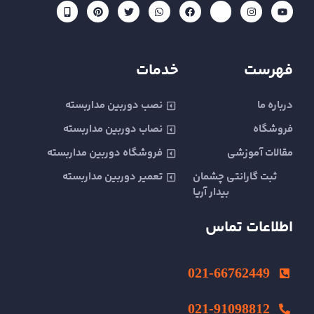
M
P
T
W
F
E
I
Y
o
i
w
h
a
a
n
o
b
n
i
a
c
p
s
u
i
t
t
t
e
a
t
t
l
e
t
s
b
r
a
u
e
r
e
a
o
a
g
b
-
e
r
p
o
t
r
e
فهرست
خدمات
a
s
p
k
a
l
t
m
t
درباره ما
نصب دوربین مداربسته
فروشگاه
نصاب دوربین مداربسته
مقالات آموزشی
فروشگاه دوربین مداربسته
ثبت گارانتی چشمان
تعمیر دوربین مداربسته
بیدار آریا
اطلاعات تماس
021-66762449
021-91098812