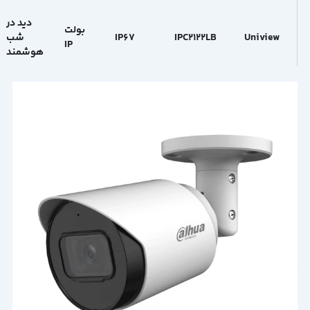
دید در
بولت
Uniview
IPC2122LB
IP67
شب
IP
هوشمند