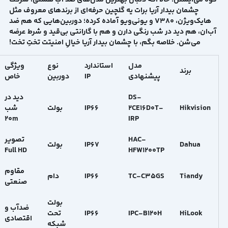
چشمان بیدار آریا
برات یه گلچین حرفه‌ای از برندهای معروف مثل
هایک‌ویژن، V380 و یونی‌ویو آماده کرده؛ دوربین‌هایی که هم ضد
آب‌ان، هم دید در شب رنگی دارن و هم با گارانتی بی‌قید و شرط عرضه
می‌شن. خلاصه بگم، با چشمان بیدار آریا خیالِ امنیتت تختِ تخت!
مدل
استاندارد
نوع
ویژگی
برند
پیشنهادی
IP
دوربین
خاص
DS-
دید در
Hikvision
2CE16D0T-
IP66
بولت
شب
20m
IRP
HAC-
تصویر
Dahua
IP67
بولت
Full HD
HFW1200TP
مقاوم
Tiandy
TC-C35GS
IP66
دام
صنعتی
بولت
ضدآب و
HiLook
IPC-B120H
IP66
تحت
اقتصادی
شبکه