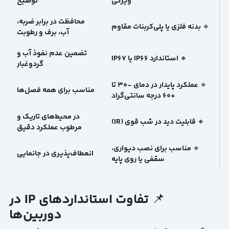
ویژگی
توضیح
محافظت در برابر ضربه،
🔹 بدنه فلزی یا پلی‌کربنات مقاوم
آب، برف و رطوبت
تضمین عدم نفوذ آب و
🔸 استاندارد IP66 یا IP67
گردوغبار
🔹 عملکرد پایدار در دمای -30 تا
مناسب برای همه فصل‌ها
+60 درجه سانتی‌گراد
در محیط‌های تاریک و
🔸 قابلیت دید در شب قوی (IR)
مرطوب عملکرد دقیق
🔹 مناسب برای نصب دیواری،
انعطاف‌پذیری در جانمایی
سقفی یا روی پایه
📌 تفاوت استانداردهای IP در
دوربین‌ها