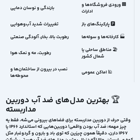
🏢 ورودی فروشگاه‌ها و
بارندگی و نوسان دمایی
ادارات
🅿 پارکینگ‌های باز
تغییرات شدید آب‌وهوایی
🏭 کارخانه‌ها و سوله‌ها
رطوبت بالا، بخار، آلودگی صنعتی
🏖 مناطق ساحلی یا
رطوبت، مه و نمک هوا
شمال کشور
نصب در بیرون از ساختمان‌ها و
🕌 اماکن عمومی
محوطه‌ها
🏆 بهترین مدل‌های ضد آب دوربین
مداربسته
وقتی حرف از دوربین مداربسته برای فضاهای بیرونی می‌شه، فقط یه
چیز مهمه: ضد آب بودن واقعی! دوربین‌هایی که استاندارد IP66 یا
IP67 دارن، دقیقاً همون چیزین که توی باد و بارون و گردوغبار مثل
کوه می‌ایستن. حالا اگه دنبال بهترین مدل‌های ضد آب هستی، شرکت