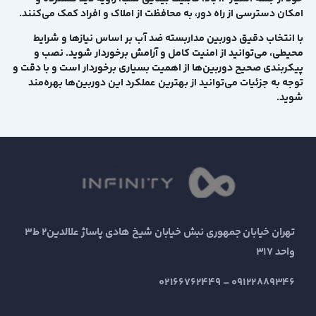
امکان دسترسی از راه دور، به محافظت از املاک و افراد کمک می‌کنند.
با انتخاب دقیق دوربین مداربسته ضد آب بر اساس نیازها و شرایط
محیطی، می‌توانید از امنیت کامل و آرامش برخوردار شوید. نصب و
پیکربندی صحیح دوربین‌ها از اهمیت بسیاری برخوردار است و با دقت و
توجه به جزئیات می‌توانید از بهترین عملکرد این دوربین‌ها بهره‌مند
شوید.
تهران خیابان جمهوری نبش خیابان شیخ هادی پاساژ علالدین2 ط3
واحد 317
09122889346 – 02166762449