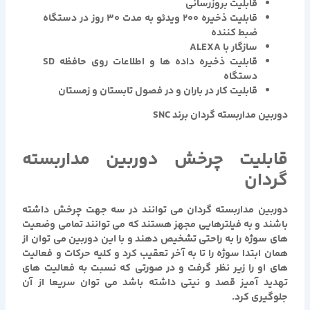
قابليت بروزرساني
قابليت ذخيره 200 ويدئو به مدت 30 روز در دستگاه
ضبط كننده
سازگار با ALEXA
قابليت ذخيره داده ها و اطلاعات روي حافظه SD
دستگاه
قابليت كار در باران و در فصول تابستان و زمستان
دوربین مداربسته گردان برند SNC
قابليت چرخش دوربین مداربسته
گردان
دوربین مداربسته گردان
مي توانند در سه جهت چرخش داشته
باشند و به فيلترهايي مجهز هستند كه مي توانند تمامي وضعيت
هاي سوژه را به راحتي تشخيص دهند و با اين دوربين مي توان از
همان ابتدا سوژه را تا به آخر تعقيب كرد و كليه حركات و فعاليت
هاي او را زير نظر گرفت و در صورتی كه نسبت به فعاليت های
تهديد آميز قصد و نيتی داشته باشد می توان سريعا از آن
جلوگيری كرد.