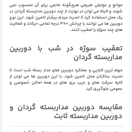
موانع و عوارض طبيعی هيچگونه مانعی براي آن محسوب نمی
شوند و البته می توان در نهايت از چند دوربين مداربسته گردان در
يك محل استفاده كرد تا امنيت مردم بيشتر تامين شود. اين نوع
دوربين ها می توانند با چرخش 360 درجه تمامی حركات و فعاليت
های چند سوژه را تعقيب كنند.
تعقيب سوژه در شب با
دوربین
مداربسته گردان
مهم ترين كارايي و عملكرد دوربين هاي مدار بسته شب است تا
امنيت ساكنان محل تامين شود. با اين دوربين ها مي توان از
كليه سرقت هاي و جيب بری هاي در همه اماكن خصوصي و
عمومي جلوگيري كرد.
مقایسه دوربین مداربسته گردان و
دوربین مداربسته ثابت