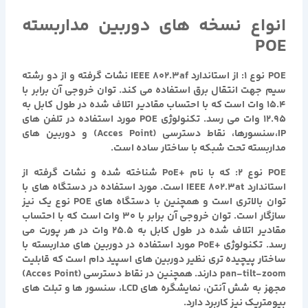
انواع نسخه های
دوربین مداربسته
POE
POE نوع ۱: از استاندارد IEEE 802.3af نشات گرفته و از دو رشته
سیم جهت انتقال برق استفاده می کند. توان خروجی آن برابر با
۱۵.۴ وات است که با احتساب مقادیر اتلاف شده در طول کابل به
۱۲.۹۵ وات می رسد. تکنولوژی POE مورد استفاده در تلفن های
IP،سنسورها، نقاط دسترسی (Acces Point) و دوربین های
مداربسته تحت شبکه با ساختار ساده است.
POE نوع ۲: که با نام +PoE شناخته شده و نشات گرفته از
استاندارد IEEE 802.3at است. مورد استفاده در دستگاه های با
توان بالاتری است و همچنین با دستگاه های POE نوع یک نیز
سازگار است. توان خروجی آن برابر با ۳۰ وات است که با احتساب
مقادیر اتلاف شده در طول کابل به ۲۵.۵ وات در هر پورت می
رسد. تکنولوژی +PoE مورد استفاده در دوربین های مداربسته با
ساختار پیچیده تری نظیر دوربین های اسپید دام است که قابلیت
pan-tilt-zoom دارند. همچنین در نقاط دسترسی (Acces Point)
مجهز به شش آنتن، نمایشگره های LCD، سنسور ها و تبلت های
بیومتریک نیز کاربرد دارد.