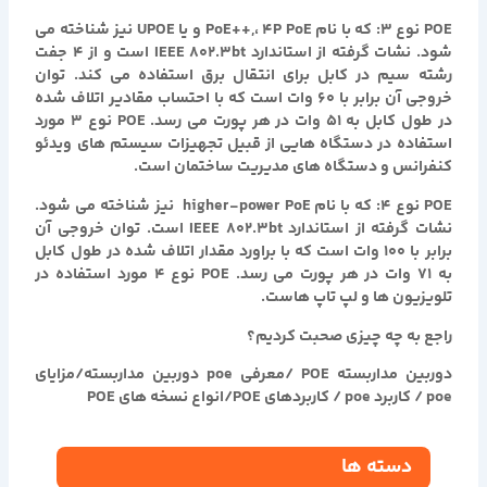
POE نوع ۳: که با نام PoE++,، ۴P PoE و یا UPOE نیز شناخته می
شود. نشات گرفته از استاندارد IEEE 802.3bt است و از ۴ جفت
رشته سیم در کابل برای انتقال برق استفاده می کند. توان
خروجی آن برابر با ۶۰ وات است که با احتساب مقادیر اتلاف شده
در طول کابل به ۵۱ وات در هر پورت می رسد. POE نوع ۳ مورد
استفاده در دستگاه هایی از قبیل تجهیزات سیستم های ویدئو
کنفرانس و دستگاه های مدیریت ساختمان است.
POE نوع ۴: که با نام higher-power PoE نیز شناخته می شود.
نشات گرفته از استاندارد IEEE 802.3bt است. توان خروجی آن
برابر با ۱۰۰ وات است که با براورد مقدار اتلاف شده در طول کابل
به ۷۱ وات در هر پورت می رسد. POE نوع ۴ مورد استفاده در
تلویزیون ها و لپ تاپ هاست.
راجع به چه چیزی صحبت کردیم؟
دوربین مداربسته POE /معرفی poe دوربین مداربسته/مزایای
poe / کاربرد poe / کاربردهای POE/انواع نسخه های POE
دسته ها