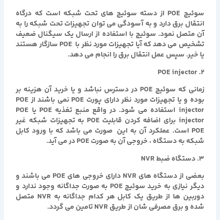
سوئیچ POE از دسته سوئیچ های تحت شبکه است که درگاه
انتقال برق دارد و به آسودگی می توان تجهیزات تحت شبکه را به
آن متصل نمود. سوئیچ با استفاده از ارسال یک سیگنال ضعیف
تشخیص می دهد که آیا تجهیزات مورد نظر با POE سازگار هستند
یا خیر. سپس عمل انتقال برق را انجام می دهد.
۲. POE injector
زمانی که سوئیچ POE در دسترس نباشد و یا خرید آن هزینه بر
بوده و یا تجهیزات مورد نظر دارای پورت POE نمی باشند از POE
injector استفاده می شود. در واقع منبع تغذیه POE یا POE
injector برای اضافه کردن قابلیت POE به تجهیزات شبکه غیر
POE است. عملکرد آن به این صورت می باشد که با ورود کابل
شبکه به دستگاه ، خروجی آن به صورت POE در می آید.
۳. دستگاه ضبط NVR
بعضی از دستگاه های NVR دارای خروجی های POE می باشند و
دیگر نیازی به خرید سوئیچ POE به صورت جداگانه وجود ندارد و
دوربین ها از طریق یک کابل هر کدام جداگانه به NVR متصل
شده و برق مصرفی شان از طریق NVR تامین می گردد.