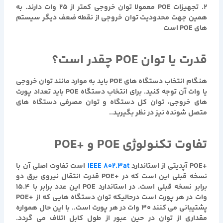
۲. تجهیزات POE معمولا توان خروجی کمتر از ۲۵ وات دارند. به
همین جهت محدودیت توان خروجی از نقطه ضعف دیگر سیستم
های POE است
قدرت یا توان POE چقدر است؟
هنگام انتخاب دستگاه های POE باید به موارد مانند توان خروجی
یا وات آن توجه کنید. برای انتخاب دستگاه POE باید تعداد پورت
های خروجی، توان کل دستگاه و توان مصرفی دستگاه های
متصل شونده نیز در نظر بگیرید..
تفاوت تکنولوژی POE و +POE
+POE آپدیتی از استاندارد
IEEE 802.3at
است تفاوت اصلی آن با
نسخه قبلی این است که در +POE قدرت انتقال نیروی برق دو
برابر نسخه قبلی است. در استاندارد POE این عدد برابر با ۱۵.۴
وات در هر پورت است درحالیکه توان دستگاه هایی که از +POE
پشتیبانی می کنند ۳۰ وات در هر پورت است.. با این حال همواره
مقداری از توان در حین عبور از طول کابل اتلاف می گردد.