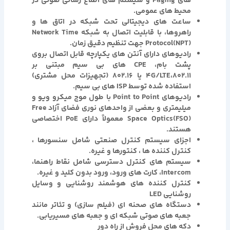
های Paging و سیستم های اطلاع رسانی صوتی در
محیط های عمومی.
ساعت های دیجیتالی تحت شبکه در اتاق ها و
راهروها، با قابلیت اتصال به شبکه Network Time
Protocol(NPT) جهت تنظیم دقیق زمان.
رادیوهای دارای آنتن های یکپارچه قابل اتصال بروی
پشت بام، CPE های بی سیم مبتنی بر
4G/LTE،802.11 یا 802.16 (تجهیزات محل مشتری)
استفاده شده توسط ISP های بی سیم.
رادیوهای Point to Point با طول موج میکرو ویو و
میلیمتری و بعضی از واحدهای نوری فضای آزاد Free
Space Optics(FSO) معمولاً دارای PoE اختصاصی
هستند.
اجزای سیستم کنترل صنعتی شامل سنسورها ،
کنترل کننده ها ، کنتورها و غیره.
سیستم های کنترل دسترسی شامل نقاط راهنما،
Intercom، کارت های ورود، ورود بدون کلید و غیره.
کنترل کننده های هوشمند روشنایی و وسایل
روشنایی LED
دستگاه های صحنه ای (فیلم سازی) و تئاتر مانند
جعبه های صوتی شبکه ای و جعبه های مسیریابی.
دکه های محل فروش از راه دور