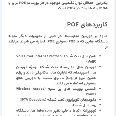
بنابراین، حداقل توان تضمینی موجود در هر پورت در POE برابر با
۱۲.۹۵ و ۲۵.۵ وات در +POE است.
کاربردهای POE
علاوه بر دوربین مداربسته، در خیلی از تجهیزات دیگر نمونه
دستگاه هایی که با POE (سوئیچ POE) تغذیه می شوند عبارتند
از:
تلفن های تحت شبکه Voice over Internet Protocol
(VoIP)
دوربین های مداربسته تحت شبکه بویژه دوربین
های اسپیددام که قابلیت های مکانیکی دارند و برای
تامین نیرو از ولتاژ بالاتری نسبت به دوربین های
معمولی استفاده می کنند.
اکسس پوینت های بی سیم (Wireless Access
Points)
دکودرهای تلویزیون تحت شبکه (IPTV Decoders)
روتر های شبکه
تجهیزات ارتباط داخلی نظیر Intercom ها، دستگاه