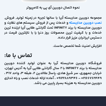
نحوه اتصال دوربین آی پی به کامپیوتر
مجموعه دوربین مداربسته آریا با سالها تجربه در زمینه تولید, فروش,
نصب دوربین مداربسته
و خدمات پس از فروش سیستم های نظارت و
دوربین مداربسته با برند INFINITY تحت گارانتی طلایی آریا ارزنده ترین
خدمات و با کیفیت ترین محصولات روز دنیا را با نازلترین قیمت در
دسترس ایرانیان عزیز قرار داده.
افزایش امنیت شما تخصص ماست.
تماس با ما:
فروشگاه دوربین مداربسته آریا به عنوان تولید کننده دوربین
مداربسته با برند INFINITY با ۲ سال گارانتی طلایی آریا به آدرس تهران،
خیابان جمهوری، سر شیخ هادی، پاساژ علاالدین 2، طبقه 3، واحد 317 ،
02166762449 – ۰۹۱۲۲۸۸۹۳۴۶ ، آماده ارائه خدمات نصب و راه اندازی
دوربین مداربسته به هزینه بسیار پایین می باشد.