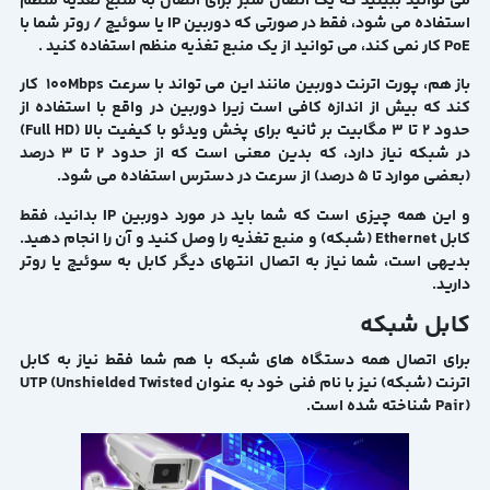
می توانید ببینید که یک اتصال سبز برای اتصال به منبع تغذیه منظم
استفاده می شود، فقط در صورتی که دوربین IP یا سوئیچ / روتر شما با
PoE کار نمی کند، می توانید از یک منبع تغذیه منظم استفاده کنید .
باز هم، پورت اترنت دوربین مانند این می تواند با سرعت 100Mbps کار
کند که بیش از اندازه کافی است زیرا دوربین در واقع با استفاده از
حدود 2 تا 3 مگابیت بر ثانیه برای پخش ویدئو با کیفیت بالا (Full HD)
در شبکه نیاز دارد، که بدین معنی است که از حدود 2 تا 3 درصد
(بعضی موارد تا 5 درصد) از سرعت در دسترس استفاده می شود.
و این همه چیزی است که شما باید در مورد دوربین IP بدانید، فقط
کابل Ethernet (شبکه) و منبع تغذیه را وصل کنید و آن را انجام دهید.
بدیهی است، شما نیاز به اتصال انتهای دیگر کابل به سوئیچ یا روتر
دارید.
کابل شبکه
برای اتصال همه دستگاه های شبکه با هم شما فقط نیاز به کابل
اترنت (شبکه) نیز با نام فنی خود به عنوان UTP (Unshielded Twisted
Pair) شناخته شده است.