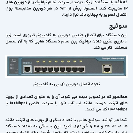
که فقط با استفاده از یک درصد از سرعت تمام ترافیک را از دوربین های
IP مدیریت کند. (معمولا بیش از 3٪ در هر دوربین مداربسته برای
انتقال تصویر به پهنای باند نیاز دارد).
سوئیچ
این دستگاه برای اتصال چندین دوربین به کامپیوتر ضروری است زیرا
از طریق تغییر دادن ترافیک بین تمام دستگاه هایی که به آن متصل
هستند، کار می کند.
نحوه اتصال دوربین آی پی به کامپیوتر
همانطور که در تصویر دیده می شود، آن را به عنوان تعدادی از پورت
های اترنت، درست مانند لپ تاپ آنها با سرعت خاصی (100Mbps یا
1000Mbps) کار می کنند.
شما می توانید سوئیچ هایی با تعداد دیگری از پورت های اترنت مانند
5، 8، 12، 24 و 48 را خریداری کنید. این بستگی به تعداد دستگاه
هایی است که می خواهید در شبکه متصل شوید. برای انتخاب صحیح