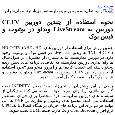
سبد خرید
نحوه استفاده از چندین دوربین CCTV
دوربین به LiveStream ویدئو در یوتیوب و
فیس بوک
چندین روش برای استفاده از دوربین های HD CCTV (AHD، HD-
TVI، HDCVI) به ویدیو Livestream در فیس بوک و یوتیوب وجود
دارد. در دوربین مداربسته، ما به بسیاری از مشتریان در طول سال
ها راه اندازی دوربین مداربسته که تقاضای برنامه های پخش زنده
ویدئو داشته اند, خدمت کرده ایم و امروز میخواهیم “نحوه استفاده
از چندین دوربین CCTV دوربین به LiveStream ویدئو در یوتیوب و
فیس بوک” را به صورت کامل آموزش بدهیم.
برخی از این مشتریان از تجهیزات برند معتبر INFINITY تحت
گارانتی طلایی آریا برای امنیت خود استفاده می کنند و دیگران از
سیستم های دوربین مداربسته خود منحصرا برای جریان مستقیم
استفاده می کنند. مجتمع های ویدئویی و نظارت بر DVR ها می
توانند هر دو برای این برنامه های جریان در هنگام اتصال با یک PC با
نرم افزار Open Broadcast و یک کارت ضبط HDMI نصب شوند.