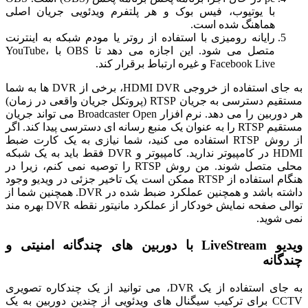
با یوتیوب، فیس بوک و هر پلتفرم ویدئویی جریان اصلی
هماهنگ شده است.
رایانه رومیزی با استفاده از روتر یا مودم شبکه به اینترنت
متصل می شود. این اجازه می دهد تا OBS با YouTube،
Facebook Live و غیره ارتباط برقرار کند.
به جای استفاده از خروجی HDMI DVR، برخی از DVR ها به شما
مستقیم دسترسی به جریان RTSP (پروتکل جریان واقعی در زمان)
هر دوربین را می دهد. نرم افزار Broadcaster Open می تواند جریان
مستقیم RTSP را به عنوان یک منبع رسانه ای دسترسی پیدا کند. اگر
از روش RTSP استفاده می کنید، شما نیازی به یک کارت ضبط
HDMI در کامپیوتر ندارید. کامپیوتر و DVR فقط باید به یک شبکه
محلی متصل شوند. من روش RTSP را توصیه نمی کنم، زیرا در
هنگام استفاده از RTSP ممکن است یک تاخیر جزئی در ویدیو وجود
داشته باشد و همچنین عملکرد ضبط شده در DVR. همچنین شما از
توالی صفحه نمایش خودکار از عملکرد مانیتور نقطه DVR بهره مند
نمی شوید.
ویدیو LiveStream با دوربین های چندگانه امنیتی و
چندگانه
به جای استفاده از یک DVR، می توانید از یک چندکاره تصویری
CCTV برای ترکیب سیگنال های ویدئویی از چندین دوربین به یک