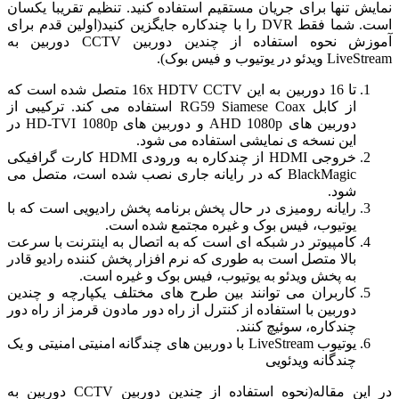
نمایش تنها برای جریان مستقیم استفاده کنید. تنظیم تقریبا یکسان
است. شما فقط DVR را با چندکاره جایگزین کنید(اولین قدم برای
آموزش نحوه استفاده از چندین دوربین CCTV دوربین به
LiveStream ویدئو در یوتیوب و فیس بوک).
تا 16 دوربین به این 16x HDTV CCTV متصل شده است که
از کابل RG59 Siamese Coax استفاده می کند. ترکیبی از
دوربین های AHD 1080p و دوربین های HD-TVI 1080p در
این نسخه ی نمایشی استفاده می شود.
خروجی HDMI از چندکاره به ورودی HDMI کارت گرافیکی
BlackMagic که در رایانه جاری نصب شده است، متصل می
شود.
رایانه رومیزی در حال پخش برنامه پخش رادیویی است که با
یوتیوب، فیس بوک و غیره مجتمع شده است.
کامپیوتر در شبکه ای است که به اتصال به اینترنت با سرعت
بالا متصل است به طوری که نرم افزار پخش کننده رادیو قادر
به پخش ویدئو به یوتیوب، فیس بوک و غیره است.
کاربران می توانند بین طرح های مختلف یکپارچه و چندین
دوربین با استفاده از کنترل از راه دور مادون قرمز از راه دور
چندکاره، سوئیچ کنند.
یوتیوب LiveStream با دوربین های چندگانه امنیتی امنیتی و یک
چندگانه ویدئویی
در این مقاله(نحوه استفاده از چندین دوربین CCTV دوربین به