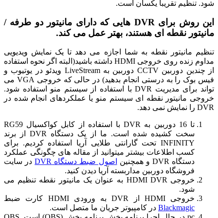
شود. تنظیم تقریبا یکسان است.
این روش برای DVR هایی که دارای مانیتور دو طرفه /
مانیتور نقطه ای هستند، بهتر عمل می کند.
تنظیم مانیتور نقطه به شما اجازه می دهد تا یک نمایش ویدیویی
مداوم زنده روی خروجی HDMI داشته باشید(البته اگر نحوه استفاده
از چندین دوربین CCTV دوربین به LiveStream ویدئو در یوتیوب و
فیس بوک را به درستی انجام بدهید) در حالی که خروجی VGA می
تواند برای مدیریت DVR با استفاده از سیستم منو استفاده شود.
خروجی مانیتور نقطه ای سیستم منو یا عملکردهای انجام شده در
DVR را نمایش نمی دهد.
تا 16 دوربین به DVR با استفاده از کابل کواکسیال RG59
سخت کشیده شده است. ما از یک دستگاه DVR از برند
INFINITY تحت گارانتی طلایی آریا استفاده کردیم. برای
کسب اطلاعات بیشتر میتوانید از مقاله های چگونگی عملکرد
دستگاه DVR و همچنین
اصول ضبط دستگاه DVR
در سایت
فروشگاه دوربین مداربسته آریا دیدن کنید.
خروجی HDMI DVR به عنوان یک مانیتور نقطه تنظیم می
شود.
خروجی HDMI از DVR به ورودی HDMI کارت ضبط
Blackmagic
در کامپیوتر جریان ما متصل است.
pc در حال اجرا برنامه پخش برنامه پخش (OBS) است. OBS