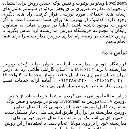
LiveStream ویدئو در یوتیوب و فیس بوک) چندین روش برای استفاده
از تجهیزات نظارت تصویری برای پخش ویدئو در سیستم عامل های
رسانه های اجتماعی مورد بررسی قرار گرفت. راه های دیگری
وجود دارد. کدامیک از بهترین ها برای شما مناسب است و اگر
تجهیزات موجود داشته باشید. لطفا در صورت تمایل به مشاوره
رایگان با مجموعه فروشگاه دوربین مداربسته آریا تماس بگیرید تا
بهترین خدمات در زمینه راه اندازی دوربین مدار بسته را برای شما
انجام بدهیم.
تماس با ما:
فروشگاه دوربین مداربسته آریا به عنوان تولید کننده دوربین
مداربسته با برند INFINITY با ۲ سال گارانتی طلایی آریا به آدرس
تهران خیابان جمهوری بعد از پل حافظ، پاساژ امجد طبقه ۴ واحد ۱۲
، ۰۲۱۶۶۷۲۹۰۴۱ – ۰۹۱۲۲۸۸۹۳۴۶ ، آماده ارائه خدمات نصب
دوربین مدار بسته به هزینه بسیار پایین می باشد.
در این مقاله آموزشی سعی کردیم به شما نحوه استفاده از چندین
دوربین CCTV دوربین به LiveStream ویدئو در یوتیوب و فیس بوک
به صورت کامل آموزش دهیم تا در صورتی که با انتقال تصاویر
دوربین مداربسته در ایران از طریق اینترنت ملی دچار مشکل شدید
و حتی با آی پی استاتیک نیز نتوانستید انتقال تصویر دوربین های
مداربسته خود را بر روی موبایل انجام دهید، با استفاده از این روش
می توانید مشکلات خود را برطرف کنید.