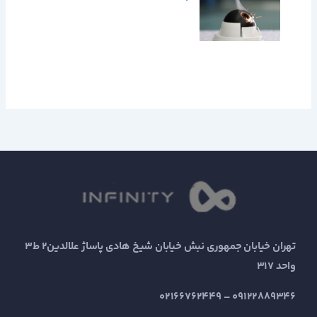
تهران خیابان جمهوری نبش خیابان شیخ هادی پاساژ علالدین2 ط3
واحد 317
09122889346 – 02166762449