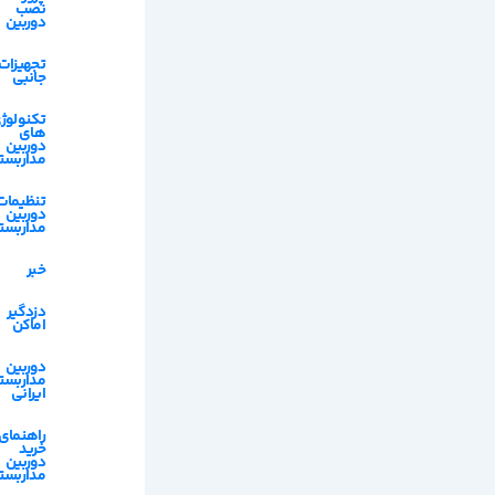
نصب
دوربین
تجهیزات
جانبی
تکنولوژ
های
دوربین
مداربست
تنظیمات
دوربین
مداربست
خبر
دزدگیر
اماکن
دوربین
مداربست
ایرانی
راهنمای
خرید
دوربین
مداربست