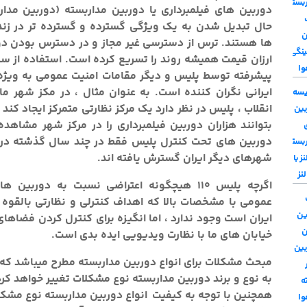
ربسته
دوربین های فیلمبرداری یا دوربین مداربسته (دوربین مدار
حال تبدیل شدن به یک ویژگی گسترده و گسترده تر در زند
ن
ها هستند. ترس از دسترسی غیر مجاز و در دسترس بودن دو
ینگی
ارزان قیمت همیشه روند را تسریع کرده است. استفاده از 
وا
پیشرفته توسط پلیس و دیگر مقامات امنیت عمومی به ویژه
ایرانی نگران کننده است. به عنوان مثال ، در مکز شهر مان
یسه
انقلاب ، پلیس در نظر دارد یک مرکز نظارتی متمرکز ایجاد کند
بین
بتوانند هزاران دوربین فیلمبرداری را در مرکز شهر مشاهده
دوربین های تحت کنترل پلیس فقط در چند سال گذشته در ب
ربسته
شهرهای دیگر ایران گسترش یافته اند.
ز با
نز
اگرچه پلیس 110 هیچگونه اعتراضی نسبت به دوربین 
عمومی با مشخصات بالا که اهداف کنترلی و نظارتی بالقوه ا
ین
ایران است وجود ندارد ، اما انگیزه برای کنترل کردن فضاها
خیابان های ما با نظارت ویدیویی ایده بدی است.
بین
مبحث مشکلات برای انواع دوربین مداربسته مطرح میباشد که 
به نوع و برند دوربین مداربسته نوع مشکلات تغییر خواهد کرد
ه
همچنین با توجه به کیفیت انواع دوربین مداربسته نوع مشکلا
وا