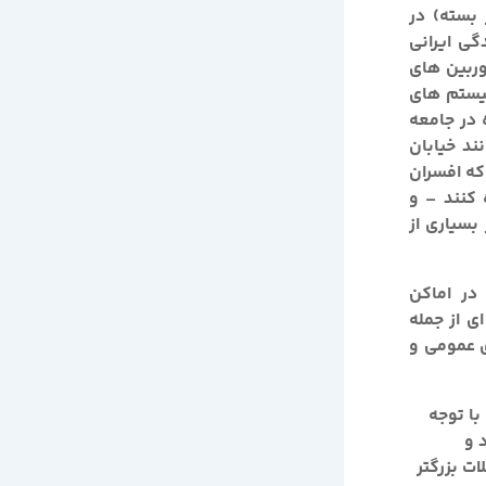
 بسته) در
گی ایرانی
ربین های
سیستم های
 در جامعه
ند خیابان
 که افسران
 کنند – و
سیاری از
ها در اماکن
ی از جمله
ی عمومی و
با توجه
 و
ت بزرگتر