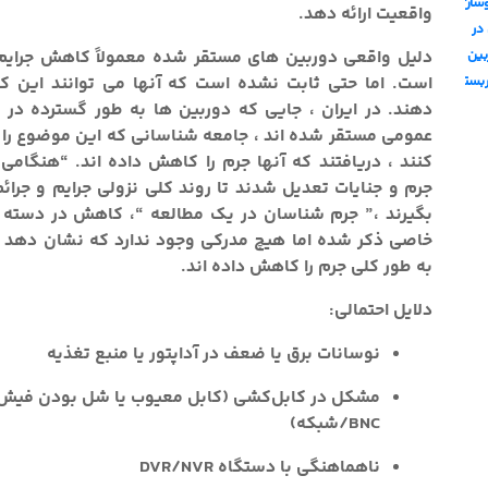
وسان
واقعیت ارائه دهد.
در
دلیل واقعی دوربین های مستقر شده معمولاً کاهش جرایم
بین
است. اما حتی ثابت نشده است که آنها می توانند این کار
ربسته
دهند. در ایران ، جایی که دوربین ها به طور گسترده در
عمومی مستقر شده اند ، جامعه شناسانی که این موضوع را
کنند ، دریافتند که آنها جرم را کاهش داده اند. “هنگامی
جرم و جنایات تعدیل شدند تا روند کلی نزولی جرایم و جرائم 
بگیرند ،” جرم شناسان در یک مطالعه “، کاهش در دسته 
خاصی ذکر شده اما هیچ مدرکی وجود ندارد که نشان دهد د
به طور کلی جرم را کاهش داده اند.
دلایل احتمالی:
نوسانات برق یا ضعف در آداپتور یا منبع تغذیه
مشکل در کابل‌کشی (کابل معیوب یا شل بودن فیش
BNC/شبکه)
ناهماهنگی با دستگاه DVR/NVR