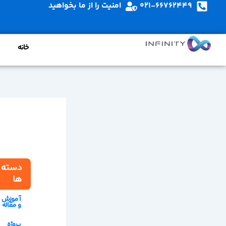
021-66762449
امنیت را از ما بخواهید
خانه
دسته
ها
آموزش
و مقاله
پروژه