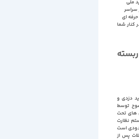
د ملی
پخش آن در سراسر
حرفه ای
ر کنار شما
ربسته
ید دزدی و
ضوح توسط
 های تحت
تم نظارت
مزایای محدودی است
ات پس از