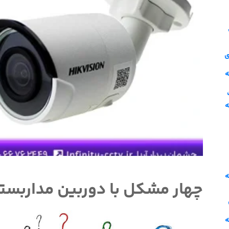
ی
ه
ه
ه
چهار مشکل با دوربین مداربست
ه