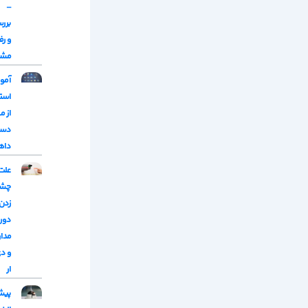
–
برر
و رف
مش
آمو
است
از م
دست
داه
علت
چش
زدن 
دور
مدا
و د
ار
پیش