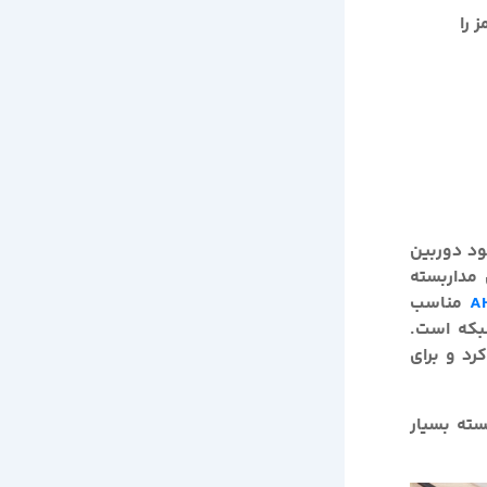
 را
ود دوربین
 مداربسته
A
مناسب
 به دوربین IP و تحت شبکه است.
رد و برای
سته بسیار