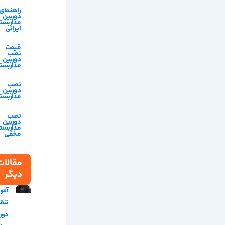
راهنمای
دوربین
مداربست
ایرانی
قیمت
نصب
دوربین
مداربست
نصب
دوربین
مداربست
نصب
دوربین
مداربست
مخفی
مقالات
دیگر
آمو
تنظ
دور