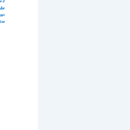
از ن
برق 
دور
مدا