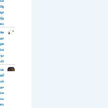
مدا
پلاک
خوا
پارک
داه
مقا
دور
های
مدا
دو لن
تک ل
علت
آفلا
شدن
دور
مدار
بست
داه