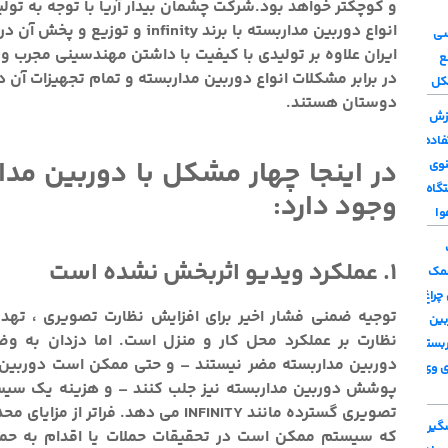
و کوچکتر خواهد بود.شرکت چشمان بیدار آریا با توجه به تولی
انواع دوربین مداربسته با برند infinity و توزیع و 
سی
ایران علاوه بر تولیدی با کیفیت با داشتن مهندسینی مجرب و 
ع
در برابر مشکلات انواع دوربین مداربسته و تمام تجهیزات آن د
کل
دوستان هستند.
زش
فاده
در اینجا چهار مشکل با دوربین مدا
نوی
گاه
وجود دارد:
وا
1. عملکرد ویدیو اثربخش نشده است
مک
چراغ
توجیه ضمنی فشار اخیر برای افزایش نظارت تصویری ، تهد
بین
نظارت بر عملکرد محل کار و منزل است. اما دزدان به و
ربسته
دوربین مداربسته مضر نیستند – و حتی ممکن است دوربین
ی وی
پوشش دوربین مداربسته نیز جلب کنند – و هزینه یک سیس
تصویری گسترده مانند INFINITY می دهد. فراتر از 
گیری
که سیستم ممکن است در تحقیقات حملات یا اقدام به حمل