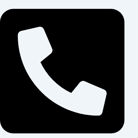
رش
ه
حتوا