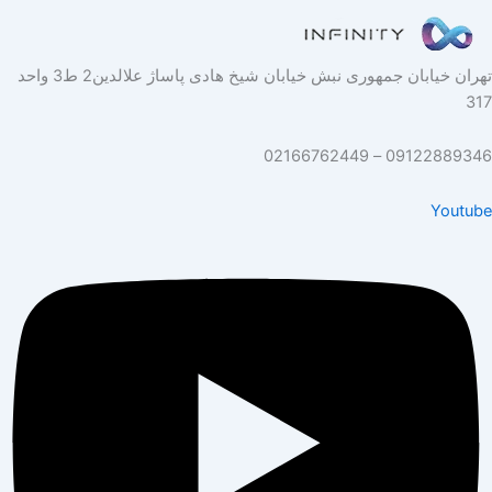
تهران خیابان جمهوری نبش خیابان شیخ هادی پاساژ علالدین2 ط3 واحد
317
09122889346 – 02166762449
Youtube