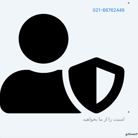
021-66762449
امنیت را از ما بخواهید
جستجو