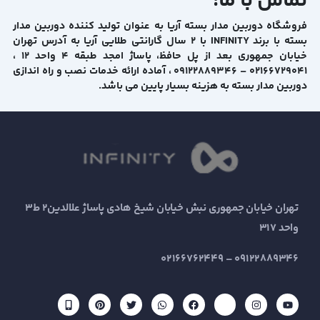
تماس با ما:
فروشگاه دوربین مدار بسته آریا به عنوان تولید کننده دوربین مدار
بسته با برند INFINITY با ۲ سال گارانتی طلایی آریا به آدرس تهران
خیابان جمهوری بعد از پل حافظ، پاساژ امجد طبقه ۴ واحد ۱۲ ،
۰۲۱۶۶۷۲۹۰۴۱ – ۰۹۱۲۲۸۸۹۳۴۶ ، آماده ارائه خدمات نصب و راه اندازی
دوربین مدار بسته به هزینه بسیار پایین می باشد.
تهران خیابان جمهوری نبش خیابان شیخ هادی پاساژ علالدین2 ط3
واحد 317
09122889346 – 02166762449
M
P
T
W
F
E
I
Y
o
i
w
h
a
a
n
o
b
n
i
a
c
p
s
u