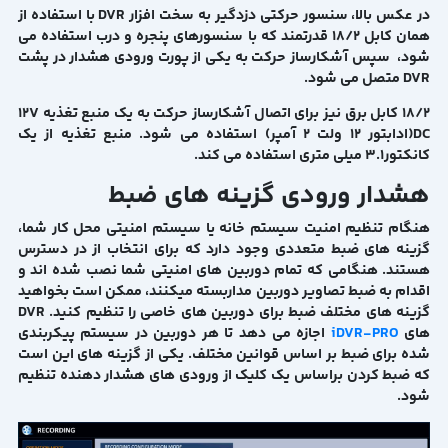
در عکس بالا، سنسور حرکتی دزدگیر به سخت افزار DVR با استفاده از
همان کابل 18/2 قدرتمند که با سنسورهای پنجره و درب استفاده می
شود، سپس آشکارساز حرکت به یکی از پورت ورودی هشدار در پشت
DVR متصل می شود.
18/2 کابل برق نیز برای اتصال آشکارساز حرکت به یک منبع تغذیه 12V
DC(ادابتور 12 ولت 2 آمپر) استفاده می شود. منبع تغذیه از یک
کانکتور3.1 میلی متری استفاده می کند.
هشدار ورودی گزینه های ضبط
هنگام تنظیم امنیت سیستم خانه یا سیستم امنیتی محل کار شما،
گزینه های ضبط متعددی وجود دارد که برای انتخاب از در دسترس
هستند. هنگامی که تمام دوربین های امنیتی شما نصب شده اند و
اقدام به ضبط تصاویر دوربین مداربسته میکنند، ممکن است بخواهید
گزینه های مختلف ضبط برای دوربین های خاصی را تنظیم کنید. DVR
های
iDVR-PRO
اجازه می دهد تا هر دوربین در سیستم پیکربندی
شده برای ضبط بر اساس قوانین مختلف. یکی از گزینه های این است
که ضبط کردن براساس یک کلیک از ورودی های هشدار دهنده تنظیم
شود.