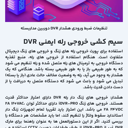
تنظیمات ضبط ورودی هشدار DVR دوربین مداربسته
سیم کشی خروجی رله ایمنی DVR
استفاده برای پورت خروجی رله های زنگ و خروجی های زنگ دیجیتال
متفاوت است. هنگام استفاده از خروجی های رله، منبع تغذیه
دستگاه خروجی به ترمینال های رله متصل شده و رله تنظیم می شود
که به طور طبیعی باز یا به طور طبیعی بسته باشد. هنگامی که یک
هشدار به وجود می آید، رله به وضعیت مخالف حالت عادی (باز یا بسته)
تبدیل می شود و باعث می شود که دستگاه متصل به دریافت یا از
دست دادن قدرت باشد.
هشدار: خروجی های زنگ دار رله DVR دارای امتیاز حداکثر قدرت
هستند. خروجی های زنگ iDVR-PRO دارای حداکثر توان 2A 120VAC،
2A 24VDC می باشد. این امتیاز باید تقریبا تمام تجهیزات زنگ دار
استاندارد سقوط ولتاژ را تنظیم کند، اما باید مشخصات هر دستگاه را
بررسی کنید. اگر از این دستورالعمل ها به عنوان راهنما برای مارک
DVR غیر از iDVR-PRO از طرف طرفداران دوربین CCTV استفاده می