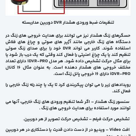
تنظیمات ضبط ورودی هشدار DVR دوربین مداربسته
حسگرهای زنگ هشدار نیز می توانند برای هدایت خروجی های زنگ در
دستگاه های زنگ خارجی مانند آژیر های صوتی و چراغ های فلاش
استفاده شوند. کاربر می تواند DVR خود را برای صدای زنگ صوتی
تنظیم کند یا یک چراغ امنیتی را فعال کند وقتی که یک درب باز شود یا
برای مثال حرکت تشخیص داده شود. هر مدل iDVR-PRO دارای تعداد
مختلف خروجی های هشدار دهنده است. به عنوان مثال 16 کانال
iDVR-PRO دارای 16 خروجی پانل زنگ است.
رویدادهای زیر را می توان پیکربندی کرد تا یک یا چند رله زنگ خارجی را
فعال کند.
سنسور زنگ هشدار – اگر شما تنظیم ورودی های زنگ خارجی، آنها می
توانند مورد استفاده برای هدایت خروجی های زنگ .
تشخیص حرکت فیلم – تشخیص حرکت تصویر از هر دوربین.
افت Video – ویدیو در از دست دادن قدرت یا دستکاری در هر دوربین