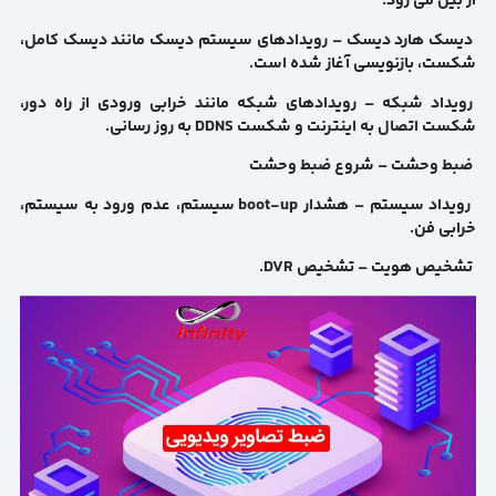
از بین می رود.
دیسک هارد دیسک – رویدادهای سیستم دیسک مانند دیسک کامل،
شکست، بازنویسی آغاز شده است.
رویداد شبکه – رویدادهای شبکه مانند خرابی ورودی از راه دور،
شکست اتصال به اینترنت و شکست DDNS به روز رسانی.
ضبط وحشت – شروع ضبط وحشت
رویداد سیستم – هشدار boot-up سیستم، عدم ورود به سیستم،
خرابی فن.
تشخیص هویت – تشخیص DVR.