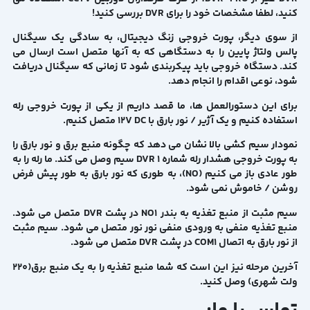
کنید، لطفا مشخصات خود را برای DVR بررسی کنید!
از سوی دیگر، پورت خروجی زنگ دیجیتال، به سادگی یک سیگنال
پالس ولتاژ پایین را به دستگاهی که به آنها متصل است ارسال می
کند. دستگاه خروجی باید پیکربندی شود تا زمانی که سیگنال دریافت
شود، نوعی اقدام را انجام دهد.
برای این دستورالعمل ها، ما قصد داریم از یکی از پورت خروجی رله
استفاده کنیم و یک آژیر / نور بارق با 12V DC متصل کنیم.
نمودار سیم کشی بالا نشان می دهد که چگونه منبع برق و نور بارق را
به پورت خروجی هشدار رله شماره 1 DVR سیم وصل می کند. ما رله را به
طور عادی باز می کنیم (NO)، به طوری که نور بارق به طور پیش فرض
روشن / خاموش نمی شود.
سیم مثبت از منبع تغذیه به بندر NO1 در پشت DVR متصل می شود.
منبع تغذیه منفی به ورودی منفی نور نور متصل می شود. سیم مثبت
از نور بارق به اتصال COM1 در پشت DVR متصل می شود.
آخرین مرحله نیز این است که شما منبع تغذیه را به یک منبع برق(220
ولت شهری) وصل کنید.