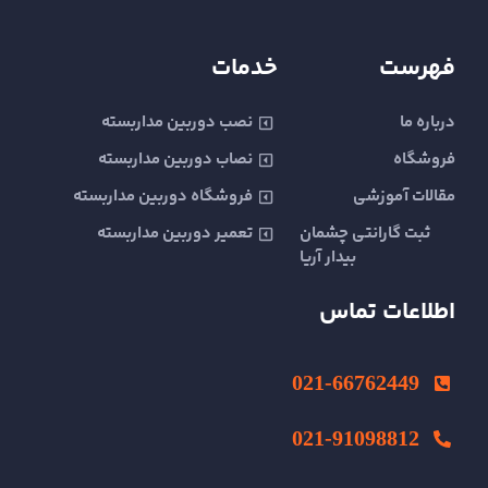
i
t
t
t
e
a
t
t
l
e
t
s
b
r
a
u
e
r
e
a
o
a
g
b
-
e
r
p
o
t
r
e
فهرست
خدمات
a
s
p
k
a
l
t
m
t
درباره ما
نصب دوربین مداربسته
فروشگاه
نصاب دوربین مداربسته
مقالات آموزشی
فروشگاه دوربین مداربسته
ثبت گارانتی چشمان
تعمیر دوربین مداربسته
بیدار آریا
اطلاعات تماس
021-66762449
021-91098812