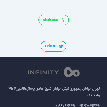
WhatsApp
Twitter
تهران خیابان جمهوری نبش خیابان شیخ هادی پاساژ علالدین2 ط3
واحد 317
09122889346 – 02166762449