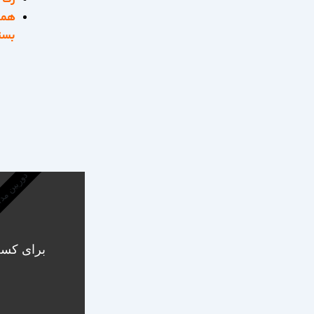
همه 
بست
دوربین مد
برای کسب