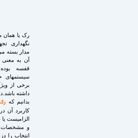
رک یا همان 
نگهداری تج
مدار بسته می
آن به معنی ق
قفسه بوده
سیستمهای ح
برخی از ویژ
داشته باشد.د
رک 
بدانیم که
کاربرد آن در
الزامیست یا 
و مشخصات دق
انتخاب را د