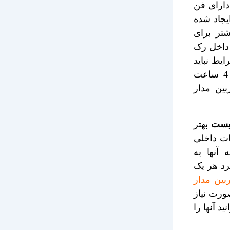
 دارای فن
یجاد شده
شتر برای
 داخل رک
رایط نباید
دمای بیش از 52 درجه در رک بیشتر از 4 ساعت
بین مدار
چیست
بهتر
ات داخلی
آنها به
رد هر یک
ین مدار
ورت نیاز
ید آنها را