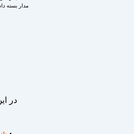
مدار بسته داش
در ای
رک 