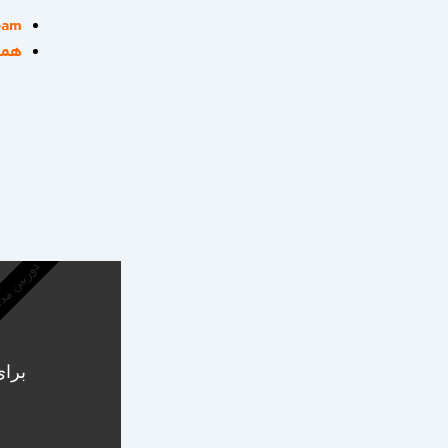
tream
همه چی
دوربین مد
برای