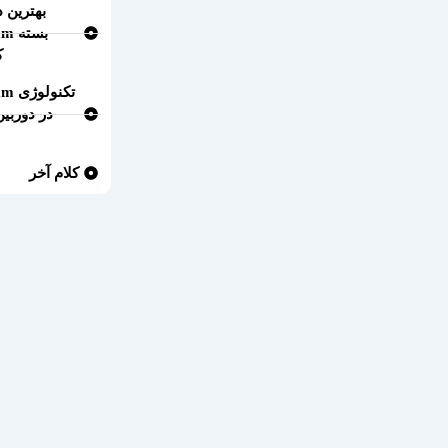
بهترین د
بست
ک
تکنو
در دوربی
کلام آخر​