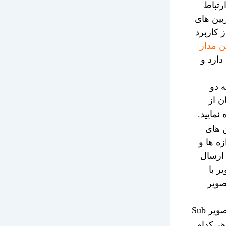
رتباط
بین های
ز کاربرد
 مدار
 فنی دارد و
 دو
ن از
اهده نمایید.
Dua در دوربین های
زه ها و
 ارسال
ر با
Main Str و به تصویر
از تصویر Sub
 هر کدام