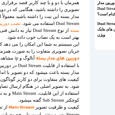
همزمان با دو و یا چند کاربر قصد برقراری ا
وربین مدار
ه Dual Stream
تصویری را داشته باشید، هنگامی که در دور
دام است؟​
مدار بسته این نیت را داشته باشید معمولاً ا
Dual Stream استفاده می شود.
نصب دوربین
لوژی Dual Stream
ن های هایک
بسته
از نوع Dual Stream نیاز به دانش
ویژن​
بهتر است به یک نصاب خوب داده شود.
این سیستم به شما این امکان را می دهد که
جریان تصویری متفاوت را به صورت همزما
دوربین های مدار بسته
آنالوگ و ip مش
با استفاده از قابلیت l Stream
مدار بسته باعث میشود که دو تصویر با اندا
کیفیت های متفاوت برای دو کاربر گوناگون
شود. به تصویر اصلی در هنگام ارسال تصاوی
استفاده از این قابلیت، eam
کوچکتر Sub Stream گفته میشود.
Main Stream
کیفیت و ظرفیت تصویر
Stream بهتر و بیشتر است ولی خصوصیات