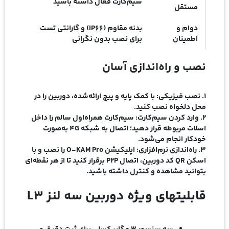
سیم‌کارت فعال داشته باشید
مستقل
دوام و
بدنه مقاوم (IP66) و گارانتی تست
اطمینان
برای نصب بدون نگرانی
نصب و راه‌اندازی آسان
۱.
نصب فیزیکی:
با کمک پایه و پیچ‌ ارائه‌شده، دوربین را در
محل دلخواه نصب کنید.
2.
وارد کردن سیم‌کارت:
سیم‌کارت همراه‌اول سالم را داخل
اسلات مربوطه قرار دهید؛ اتصال به شبکه 4G به‌صورت
خودکار انجام می‌شود.
۳.
راه‌اندازی نرم‌افزاری:
اپلیکیشن O-KAM Pro را نصب و با
اسکن QR کد دوربین، اتصال P2P برقرار کنید تا از هر نقطه‌ای
بتوانید مشاهده و کنترل داشته باشید.
قابلیتهای ویژه دوربین سه لنز L3