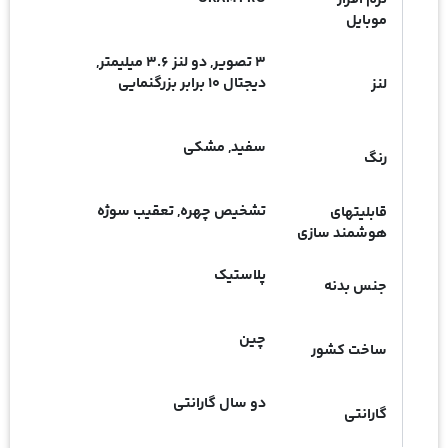
موبایل
3 تصویر, دو لنز 3.6 میلیمتر,
دیجتال 10 برابر بزرگنمایی
لنز
سفید, مشکی
رنگ
تشخیص چهره, تعقیب سوژه
قابلیتهای
هوشمند سازی
پلاستیک
جنس بدنه
چین
ساخت کشور
دو سال گارانتی
گارانتی