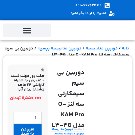
پ
021-66762449
ب
امنیت را از ما بخواهید
م
خانه
/
دوربین مدار بسته
/
دوربین مداربسته بیسیم
/ دوربین بی سیم
سیمکارتی سه لنز O-KAM Pro مدل L3-4G
دوربین بی
هفت روز مهلت تست
و تعویض به همراه
سیم
گارانتی 24 ماهه
چشمان بیدار آریا
سیمکارتی
11,550,000
تومان
سه لنز O-
KAM Pro
دوربین
بی
مدل L3-4G
سیم
افزودن
دسته‌ها
دوربین مدار بسته
,
سیمکارتی
به سبد
دوربین مداربسته بیسیم