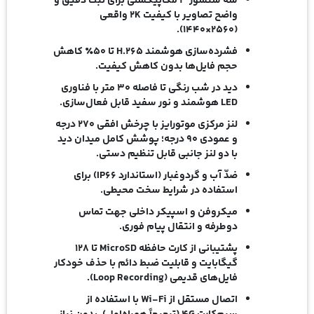
سه سنسور ۳ مگاپیکسلی
برای ثبت دقیق و
واضح تصاویر با کیفیت ۲K واقعی
(۲۵۶۰×۱۴۴۰).
فشرده‌سازی هوشمند H.۲۶۵
تا ۵۰٪ کاهش
حجم فایل‌ها بدون کاهش کیفیت.
دید در شب رنگی تا فاصله ۳۰ متر
با فناوری
LED هوشمند و نور سفید قابل‌ فعال‌سازی.
لنز مرکزی موتورایز
با چرخش افقی ۲۷۰ درجه
و عمودی ۹۰ درجه؛ پوشش کامل میدان دید
با دو لنز جانبی قابل تنظیم دستی.
ضدّ آب و گردوغبار (استاندارد IP66)
برای
استفاده در شرایط سخت محیطی.
میکروفن و اسپیکر داخلی
جهت تماس
دوطرفه و انتقال پیام فوری.
پشتیبانی از کارت حافظه MicroSD تا ۱۲۸
گیگابایت
و قابلیت ضبط دائم با حذف خودکار
فایل‌های قدیمی (Loop Recording).
اتصال مستقل از Wi-Fi با استفاده از