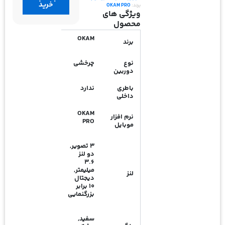
خرید
سه
برند:
OKAM PRO
ویژگی های
لنز
محصول
O-
KAM
OKAM
برند
Pro
مدل
نوع
چرخشی
L3-
دوربین
4G
عدد
باطری
ندارد
داخلی
OKAM
نرم افزار
PRO
موبایل
3 تصویر,
دو لنز
3.6
میلیمتر,
لنز
دیجتال
10 برابر
بزرگنمایی
سفید,