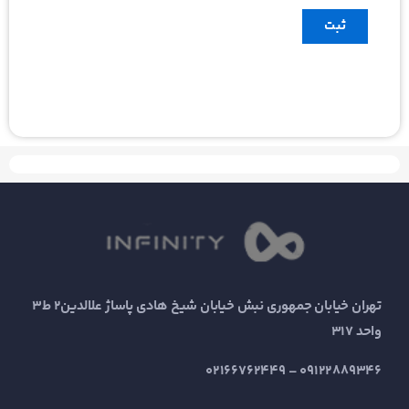
تهران خیابان جمهوری نبش خیابان شیخ هادی پاساژ علالدین2 ط3
واحد 317
09122889346 – 02166762449