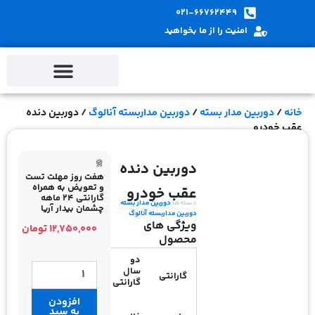
پ
021-66762449
ب
امنیت را از ما بخواهید
م
خانه
/
دوربین مدار بسته
/
دوربین مداربسته آنالوگ
/ دوربین دنده
عقب خودرو
دوربین دنده
هفت روز مهلت تست
و تعویض به همراه
عقب خودرو
گارانتی 24 ماهه
دسته‌ها
دوربین مدار بسته
,
چشمان بیدار آریا
دوربین مداربسته آنالوگ
ویژگی های
12,750,000
تومان
محصول
دو
دوربین
سال
گارانتی
دنده
گارانتی
عقب
افزودن
خودرو
به سبد