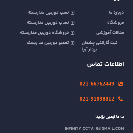
l
t
m
t
درباره ما
نصب دوربین مداربسته
فروشگاه
نصاب دوربین مداربسته
مقالات آموزشی
فروشگاه دوربین مداربسته
ثبت گارانتی چشمان
تعمیر دوربین مداربسته
بیدار آریا
اطلاعات تماس
021-66762449
021-91098812
به ما ایمیل بزنید !
INFINITY.CCTV.IR@GMAIL.COM