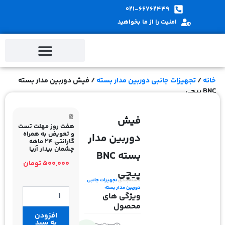
پ
021-66762449
ب
امنیت را از ما بخواهید
م
خانه
/
تجهیزات جانبی دوربین مدار بسته
/ فیش دوربین مدار بسته
BNC پیچی
فیش
هفت روز مهلت تست
و تعویض به همراه
دوربین مدار
گارانتی 24 ماهه
چشمان بیدار آریا
بسته BNC
500,000
تومان
پیچی
دسته‌بندی
تجهیزات جانبی
دوربین مدار بسته
فیش
ویژگی های
دوربین
محصول
مدار
افزودن
بسته
به سبد