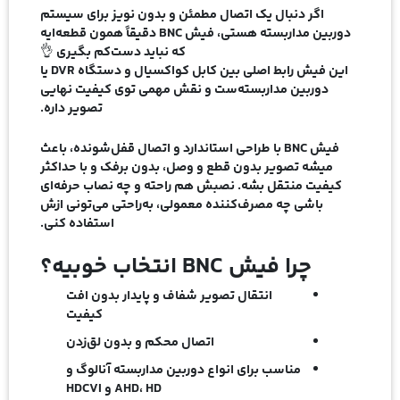
اگر دنبال یک
اتصال مطمئن و بدون نویز
برای سیستم
دوربین مداربسته هستی،
فیش BNC
دقیقاً همون قطعه‌ایه
که نباید دست‌کم بگیری 👌
این فیش رابط اصلی بین کابل کواکسیال و دستگاه DVR یا
دوربین مداربسته‌ست و نقش مهمی توی کیفیت نهایی
تصویر داره.
فیش BNC
با طراحی استاندارد و اتصال قفل‌شونده، باعث
میشه تصویر بدون قطع‌ و وصل، بدون برفک و با حداکثر
کیفیت منتقل بشه. نصبش هم راحته و چه نصاب حرفه‌ای
باشی چه مصرف‌کننده معمولی، به‌راحتی می‌تونی ازش
استفاده کنی.
چرا فیش BNC انتخاب خوبیه؟
انتقال تصویر
شفاف و پایدار
بدون افت
کیفیت
اتصال محکم و بدون لق‌زدن
مناسب برای انواع دوربین مداربسته آنالوگ و
AHD، HD و HDCVI