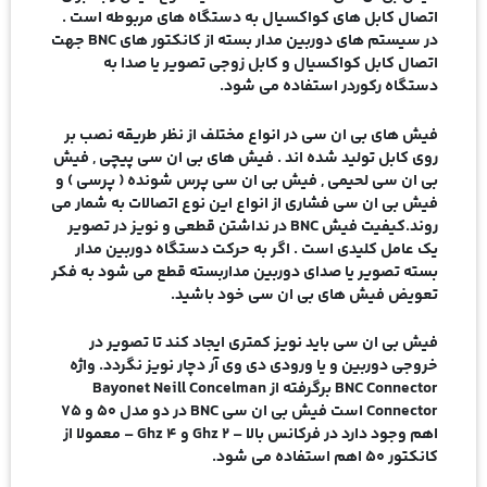
اتصال کابل های کواکسیال به دستگاه های مربوطه است .
در سیستم های دوربین مدار بسته از کانکتور های BNC جهت
اتصال کابل کواکسیال و کابل زوجی تصویر یا صدا به
دستگاه رکوردر استفاده می شود.
فیش های بی ان سی در انواع مختلف از نظر طریقه نصب بر
روی کابل تولید شده اند . فیش های بی ان سی پیچی , فیش
بی ان سی لحیمی , فیش بی ان سی پرس شونده ( پرسی ) و
فیش بی ان سی فشاری از انواع این نوع اتصالات به شمار می
روند.کیفیت فیش BNC در نداشتن قطعی و نویز در تصویر
یک عامل کلیدی است . اگر به حرکت دستگاه دوربین مدار
بسته تصویر یا صدای دوربین مداربسته قطع می شود به فکر
تعویض فیش های بی ان سی خود باشید.
فیش بی ان سی باید نویز کمتری ایجاد کند تا تصویر در
خروجی دوربین و یا ورودی دی وی آر دچار نویز نگردد. واژه
BNC Connector برگرفته از Bayonet Neill Concelman
Connector است فیش بی ان سی BNC در دو مدل 50 و 75
اهم وجود دارد در فرکانس بالا – 2 Ghz و 4 Ghz – معمولا از
کانکتور 50 اهم استفاده می شود.