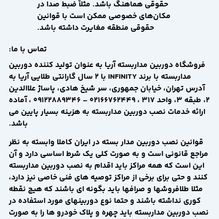
حقوقی هماهنگ باشد. مثلاً ضبط صدا در
مکان‌های خصوصی ممکن است با قوانین
حقوقی منطقه مغایرت داشته باشد.
تماس با ما:
فروشگاه دوربین مداربسته آریا به عنوان تولید کننده دوربین
مداربسته با برند INFINITY با ۲ سال گارانتی طلایی آریا به
آدرس تهران، خیابان جمهوری، سر شیخ هادی، پاساژ علاالدین
2، طبقه 3، واحد 317 ، 02166762449 – ۰۹۱۲۲۸۸۹۳۴۶ ، آماده
ارائه خدمات نصب دوربین مداربسته به هزینه بسیار پایین می
باشد.
قوانین نصب دوربین مدار بسته در ایران کاملا وابسته به نظر
مراجع قانونی است و به صورت کلی یک شرط اساسی دارد و آن
این است که همه مراکز باید اقدام به نصب دوربین مداربسته
کنند و حتی برای برخی از مراکز توصیه های فنی خاصی نیز دارد،
مثلا طلافروشها و صرافها باید بگونه ای باشند که هیچ نقطه
کوری نداشته باشند و حتما نوع دوربینهای مورد استفاده در
نصب دوربین مداربسته باید چهره و پلاک خودرو ها را به صورت